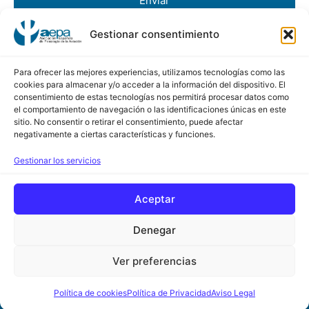
Enviar
Gestionar consentimiento
AEPA
Asociación Española de Psicología de la Aviación
Para ofrecer las mejores experiencias, utilizamos tecnologías como las
cookies para almacenar y/o acceder a la información del dispositivo. El
consentimiento de estas tecnologías nos permitirá procesar datos como
Calle Conde de Peñalver, 45 5ª Planta
el comportamiento de navegación o las identificaciones únicas en este
sitio. No consentir o retirar el consentimiento, puede afectar
28006 de Madrid
negativamente a ciertas características y funciones.
Contacto
Gestionar los servicios
+34 630 638 094
Aceptar
www.aepa-spain.com
secretaria@aepa-spain.com
Denegar
Ver preferencias
Aviso Legal
Política de Privacidad
Política de cookies
Política de Privacidad
Aviso Legal
Política de cookies
Diseño Web PCHOUSE