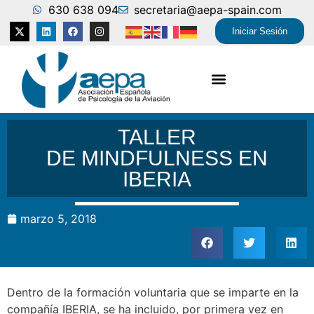
630 638 094
secretaria@aepa-spain.com
Iniciar Sesión
TALLER
DE MINDFULNESS EN
IBERIA
marzo 5, 2018
Dentro de la formación voluntaria que se imparte en la
compañía IBERIA, se ha incluido, por primera vez en