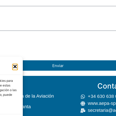
Enviar
kies para
Cont
EPA
de estas
gación o las
to, puede
 Psicología de la Aviación
+34 630 638 
www.aepa-sp
r, 45 5ª Planta
secretaria@a