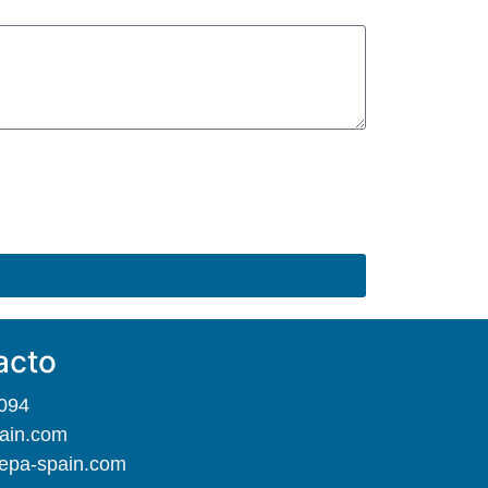
acto
094
ain.com
epa-spain.com