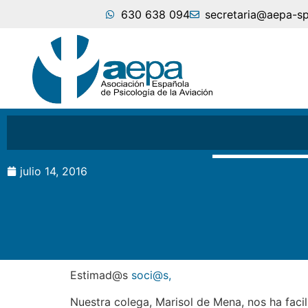
630 638 094
secretaria@aepa-s
julio 14, 2016
Estimad@s
soci@s,
Nuestra colega, Marisol de Mena, nos ha facili