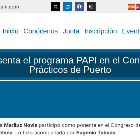
pain.com
Inicio
Conócenos
Junta
Inscripción
Event
senta el programa PAPI en el Cong
Prácticos de Puerto
ta
Mariluz Novis
participó como ponente en el Congreso d
elona
. Lo hizo acompañada por
Eugenio Taboas
.