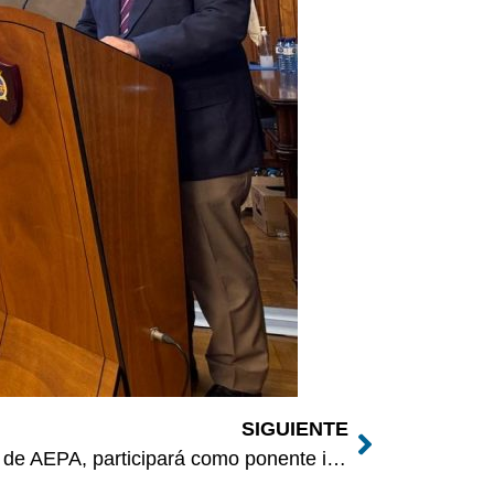
SIGUIENTE
Adela González, presidenta de AEPA, participará como ponente internacional en el encuentro: «Las pruebas psicotécnicas: retos y debilidades»