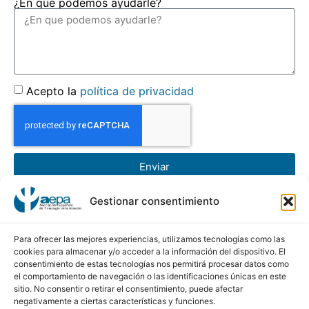
¿En que podemos ayudarle?
Acepto la
política de privacidad
Enviar
Gestionar consentimiento
AEPA
Asociación Española de Psicología de la Aviación
Para ofrecer las mejores experiencias, utilizamos tecnologías como las
cookies para almacenar y/o acceder a la información del dispositivo. El
consentimiento de estas tecnologías nos permitirá procesar datos como
Calle Conde de Peñalver, 45 5ª Planta
el comportamiento de navegación o las identificaciones únicas en este
sitio. No consentir o retirar el consentimiento, puede afectar
28006 de Madrid
negativamente a ciertas características y funciones.