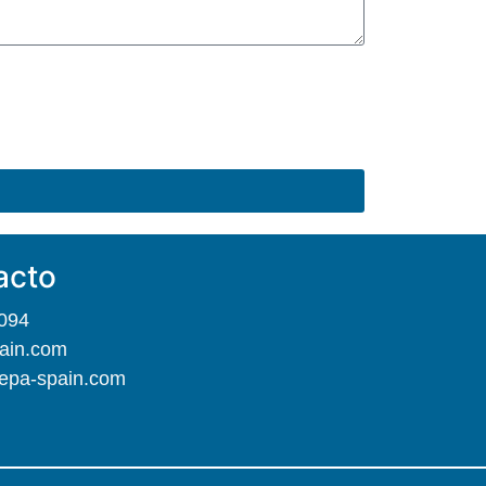
acto
094
ain.com
epa-spain.com