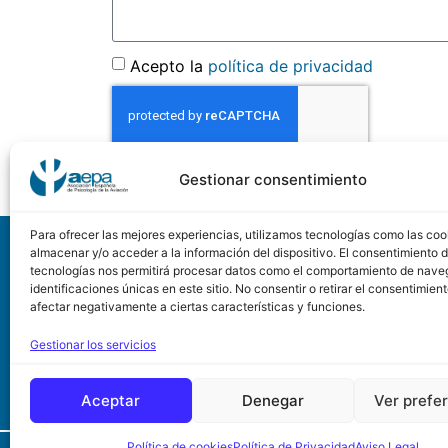
Acepto la
política de privacidad
Gestionar consentimiento
Para ofrecer las mejores experiencias, utilizamos tecnologías como las coo
A
almacenar y/o acceder a la información del dispositivo. El consentimiento 
tecnologías nos permitirá procesar datos como el comportamiento de nave
identificaciones únicas en este sitio. No consentir o retirar el consentimien
Asociación Española de
afectar negativamente a ciertas características y funciones.
Calle Conde de Peñalve
Gestionar los servicios
28006 de Madrid
Aceptar
Denegar
Ver prefe
Política de cookies
Política de Privacidad
Aviso Legal