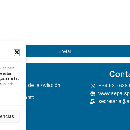
Enviar
kies para
Cont
EPA
de estas
gación o las
to, puede
 Psicología de la Aviación
+34 630 638 
www.aepa-sp
r, 45 5ª Planta
secretaria@a
rencias