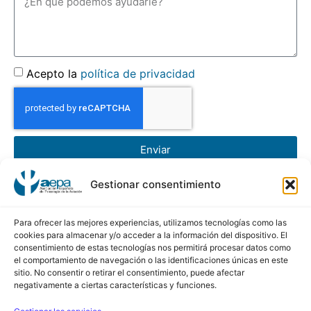
Acepto la
política de privacidad
Enviar
Gestionar consentimiento
AEPA
Asociación Española de Psicología de la Aviación
Para ofrecer las mejores experiencias, utilizamos tecnologías como las
cookies para almacenar y/o acceder a la información del dispositivo. El
consentimiento de estas tecnologías nos permitirá procesar datos como
Calle Conde de Peñalver, 45 5ª Planta
el comportamiento de navegación o las identificaciones únicas en este
sitio. No consentir o retirar el consentimiento, puede afectar
28006 de Madrid
negativamente a ciertas características y funciones.
Contacto