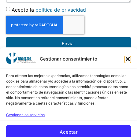
Acepto la
política de privacidad
Enviar
Gestionar consentimiento
AEPA
Asociación Española de Psicología de la Aviación
Para ofrecer las mejores experiencias, utilizamos tecnologías como las
cookies para almacenar y/o acceder a la información del dispositivo. El
consentimiento de estas tecnologías nos permitirá procesar datos como
Calle Conde de Peñalver, 45 5ª Planta
el comportamiento de navegación o las identificaciones únicas en este
sitio. No consentir o retirar el consentimiento, puede afectar
28006 de Madrid
negativamente a ciertas características y funciones.
Contacto
Gestionar los servicios
+34 630 638 094
Aceptar
www.aepa-spain.com