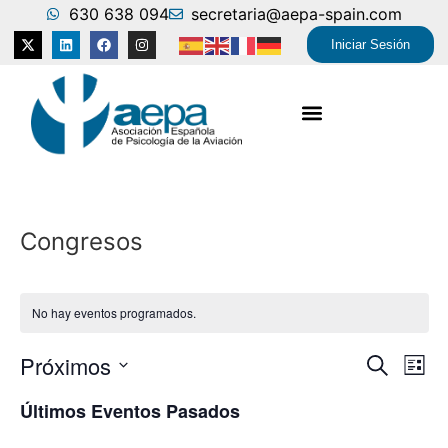
630 638 094
secretaria@aepa-spain.com
Iniciar Sesión
Congresos
No hay eventos programados.
Nave
Na
Próximos
Buscar
Lista
Selecciona
de
de
la
Últimos Eventos Pasados
fecha.
vi
búsq