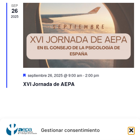
de
SEP
y
26
Ev
2025
vista
de
Even
Destacado
septiembre 26, 2025 @ 9:00 am
-
2:00 pm
XVI Jornada de AEPA
Gestionar consentimiento
AEPA