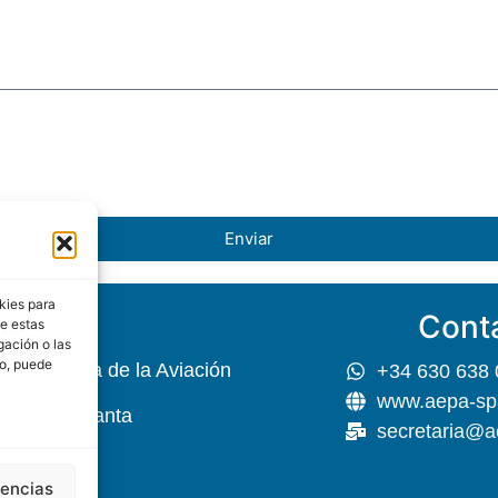
Enviar
kies para
Cont
EPA
de estas
gación o las
to, puede
 Psicología de la Aviación
+34 630 638 
www.aepa-sp
r, 45 5ª Planta
secretaria@a
rencias