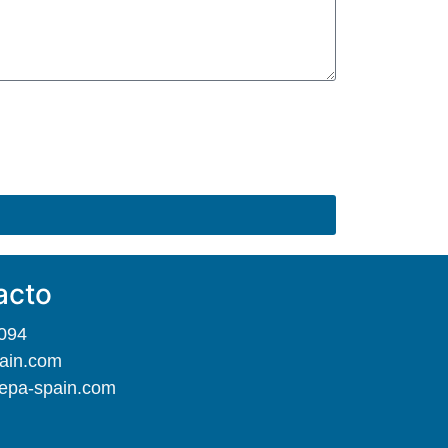
acto
094
ain.com
epa-spain.com