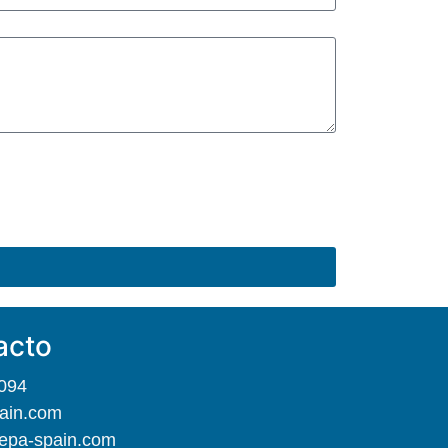
acto
094
ain.com
epa-spain.com