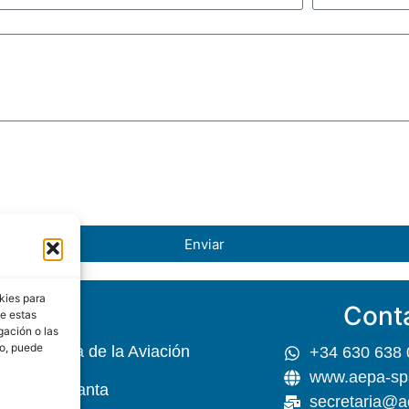
Enviar
kies para
Cont
EPA
de estas
gación o las
to, puede
 Psicología de la Aviación
+34 630 638 
www.aepa-sp
r, 45 5ª Planta
secretaria@a