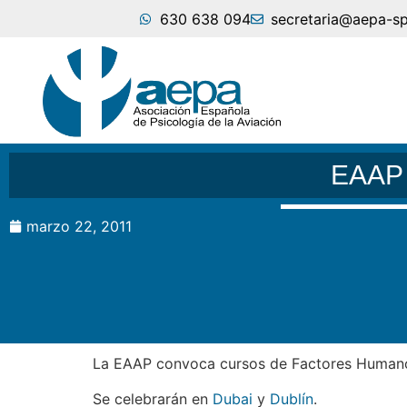
630 638 094
secretaria@aepa-s
EAAP C
marzo 22, 2011
La EAAP convoca cursos de Factores Humanos
Se celebrarán en
Dubai
y
Dublín
.