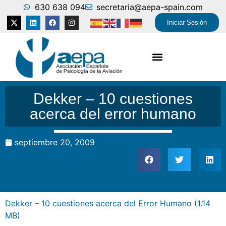
630 638 094
secretaria@aepa-spain.com
Iniciar Sesión
Dekker – 10 cuestiones
acerca del error humano
septiembre 20, 2009
Dekker – 10 cuestiones acerca del Error Humano (
1.14
MB
)