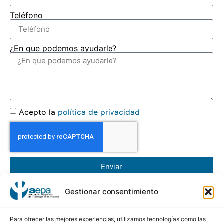
Teléfono
¿En que podemos ayudarle?
Acepto la
política de privacidad
Enviar
Gestionar consentimiento
AEPA
Asociación Española de Psicología de la Aviación
Para ofrecer las mejores experiencias, utilizamos tecnologías como las