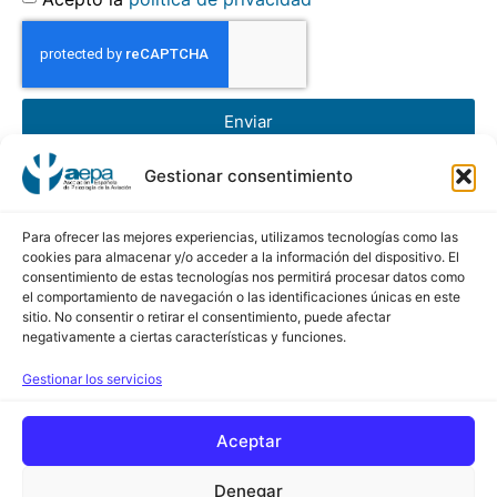
Enviar
Gestionar consentimiento
AEPA
Asociación Española de Psicología de la Aviación
Para ofrecer las mejores experiencias, utilizamos tecnologías como las
cookies para almacenar y/o acceder a la información del dispositivo. El
consentimiento de estas tecnologías nos permitirá procesar datos como
Calle Conde de Peñalver, 45 5ª Planta
el comportamiento de navegación o las identificaciones únicas en este
sitio. No consentir o retirar el consentimiento, puede afectar
28006 de Madrid
negativamente a ciertas características y funciones.
Contacto
Gestionar los servicios
+34 630 638 094
Aceptar
www.aepa-spain.com
secretaria@aepa-spain.com
Denegar