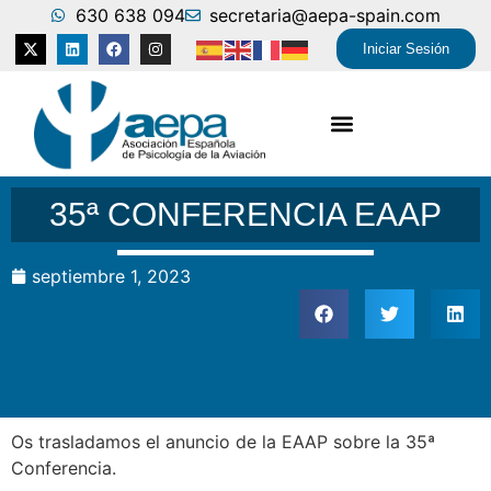
630 638 094
secretaria@aepa-spain.com
Iniciar Sesión
35ª CONFERENCIA EAAP
septiembre 1, 2023
Os trasladamos el anuncio de la EAAP sobre la 35ª
Conferencia.